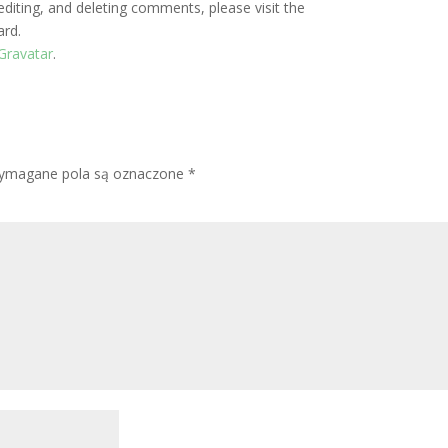
editing, and deleting comments, please visit the
ard.
Gravatar
.
ymagane pola są oznaczone
*